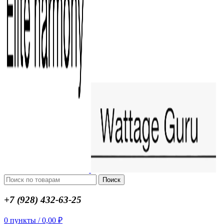
Поиск
+7 (928) 432-63-25
0
пункты
/
0,00
₽