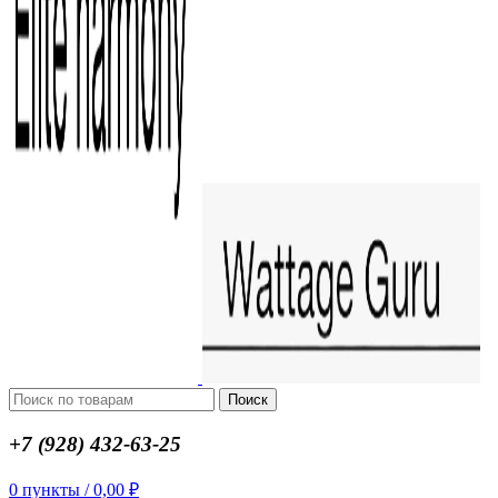
Поиск
+7 (928) 432-63-25
0
пункты
/
0,00
₽