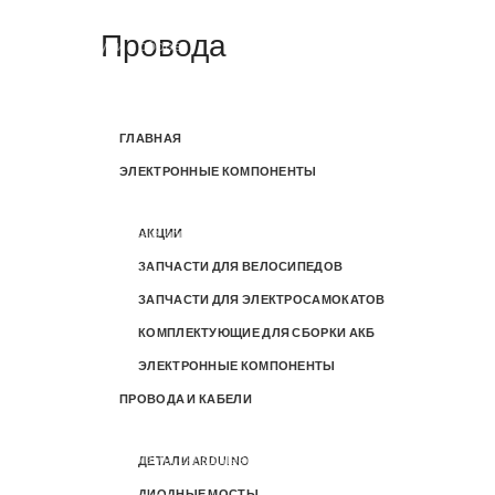
Камеры
Провода
Рули в сборе
Крепежи и детали
Сиденья
ГЛАВНАЯ
Резиновые запчасти
ЭЛЕКТРОННЫЕ КОМПОНЕНТЫ
Кнопки и блоки управления
Бортовые компьютеры
АКЦИИ
ЗАПЧАСТИ ДЛЯ ВЕЛОСИПЕДОВ
Рулевые
ЗАПЧАСТИ ДЛЯ ЭЛЕКТРОСАМОКАТОВ
Покрышки и камеры
КОМПЛЕКТУЮЩИЕ ДЛЯ СБОРКИ АКБ
Курки и ручки (газа и тормоза)
ЭЛЕКТРОННЫЕ КОМПОНЕНТЫ
Гнезда зарядки
ПРОВОДА И КАБЕЛИ
Покрышки
Механизмы складывания и комплектующие
ДЕТАЛИ ARDUINO
ДИОДНЫЕ МОСТЫ