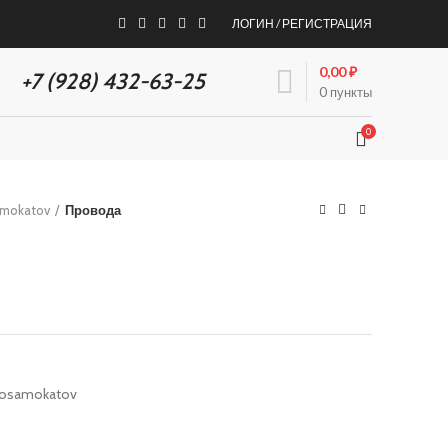
ЛОГИН / РЕГИСТРАЦИЯ
КСЕССУАРЫ
ДИСКОНТ
0,00
₽
+7 (928) 432-63-25
0
пункты
0
amokatov
Провода
trosamokatov