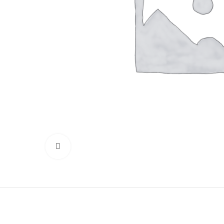
Основы руля
Защиты деки
Тросики
Подшипники
Колеса
Вольтметры и замки зажигания
Контроллеры
Сигнализация
Кабеля, провода и разъёмы
Нажмите, чтобы увеличить
Электронные компоненты
Ручки тормоза
Резиновые заглушки
Тормозные диски