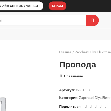
ЛАЙН СЕРВИС / ЧАТ-БОТ
КУРСЫ
ТИ ДЛЯ ВЕЛОСИПЕДОВ
КОМПЛЕКТУЮЩИЕ ДЛЯ СБОРКИ АКБ
А
BMS платы
Главная
Zapchasti Dlya Elektros
Провода
Сравнение
Артикул:
AVR-0167
Категория:
Zapchasti Dlya Elek
Поделиться