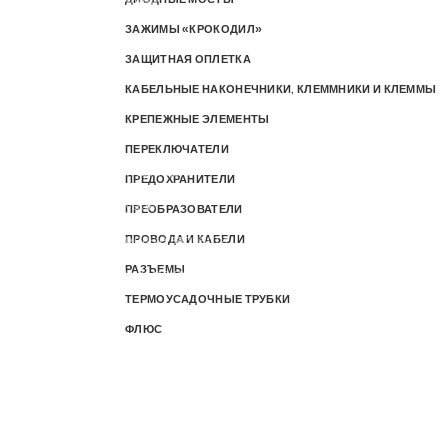
Освещение
ЗАЖИМЫ «КРОКОДИЛ»
Крылья
ЗАЩИТНАЯ ОПЛЕТКА
Комплектующие подвески и механика
КАБЕЛЬНЫЕ НАКОНЕЧНИКИ, КЛЕММНИКИ И КЛЕММЫ
Болты, втулки и оси
КРЕПЕЖНЫЕ ЭЛЕМЕНТЫ
Амортизаторы
ПЕРЕКЛЮЧАТЕЛИ
Коврики для деки
ПРЕДОХРАНИТЕЛИ
Аксессуары
ПРЕОБРАЗОВАТЕЛИ
Пластиковые запчасти
ПРОВОДА И КАБЕЛИ
РАЗЪЕМЫ
Крепежи и механизмы
ТЕРМОУСАДОЧНЫЕ ТРУБКИ
Грипсы
ФЛЮС