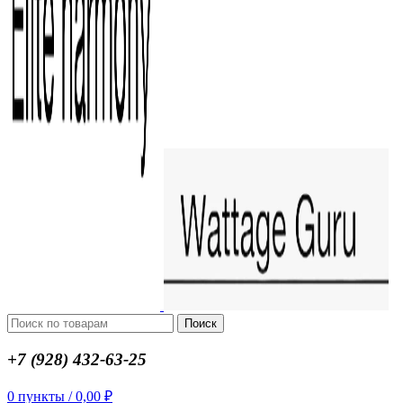
Поиск
+7 (928) 432-63-25
0
пункты
/
0,00
₽