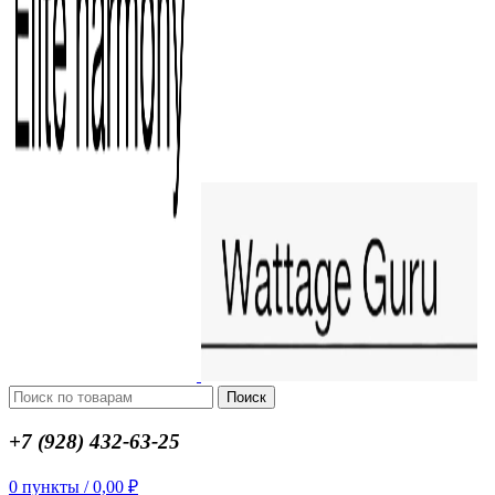
Поиск
+7 (928) 432-63-25
0
пункты
/
0,00
₽