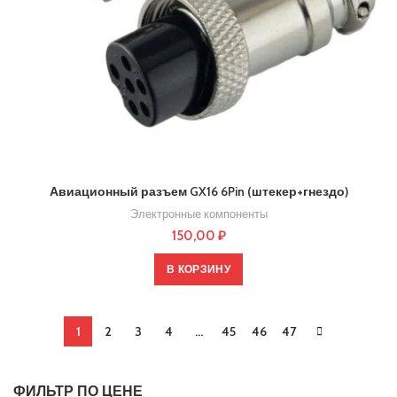
Авиационный разъем GX16 6Pin (штекер+гнездо)
Электронные компоненты
150,00
₽
В КОРЗИНУ
1
2
3
4
…
45
46
47
ФИЛЬТР ПО ЦЕНЕ