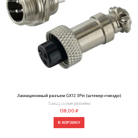
Освещение
Крылья
Комплектующие подвески и механика
Болты, втулки и оси
Амортизаторы
Коврики для деки
Аксессуары
Пластиковые запчасти
Крепежи и механизмы
Грипсы
Авиационный разъем GX12 3Pin (штекер+гнездо)
ЗАПЧАСТИ ДЛЯ ВЕЛОСИПЕДОВ
Авиационные разъемы
КОМПЛЕКТУЮЩИЕ ДЛЯ СБОРКИ АКБ
АКСЕССУАРЫ
138,00
₽
BMS платы
В КОРЗИНУ
ДИСКОНТ