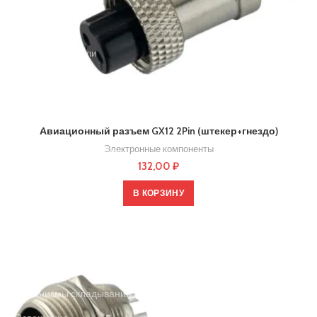
Камеры
Рули в сборе
Крепежи и детали
Сиденья
Резиновые запчасти
Кнопки и блоки управления
Авиационный разъем GX12 2Pin (штекер+гнездо)
Бортовые компьютеры
Электронные компоненты
132,00
₽
Рулевые
В КОРЗИНУ
Покрышки и камеры
Курки и ручки (газа и тормоза)
Гнезда зарядки
Покрышки
Механизмы складывания и комплектующие