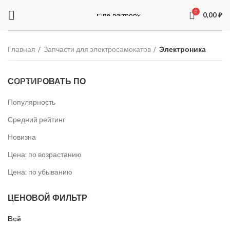
0
0,00
₽
ЗАПЧАСТИ ДЛЯ ЭЛЕКТРОСАМОКАТОВ
Электроника
Главная
Запчасти для электросамокатов
Электроника
Колодки
Суппорта
СОРТИРОВАТЬ ПО
Аккумуляторы
Популярность
Рули
Средний рейтинг
Подножки
Новизна
Зарядные устройства
Цена: по возрастанию
Перекладины
Цена: по убыванию
Тормозная система и комплектующее
ЦЕНОВОЙ ФИЛЬТР
Вилки
Всё
Моторы