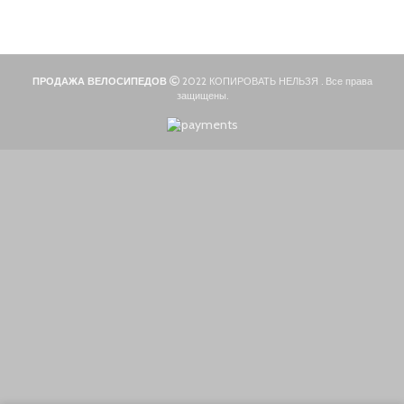
Основы руля
Защиты деки
Тросики
ПРОДАЖА ВЕЛОСИПЕДОВ
2022 КОПИРОВАТЬ НЕЛЬЗЯ . Все права
защищены.
Подшипники
Колеса
Вольтметры и замки зажигания
Контроллеры
Сигнализация
Кабеля, провода и разъёмы
Электронные компоненты
Ручки тормоза
Резиновые заглушки
Тормозные диски