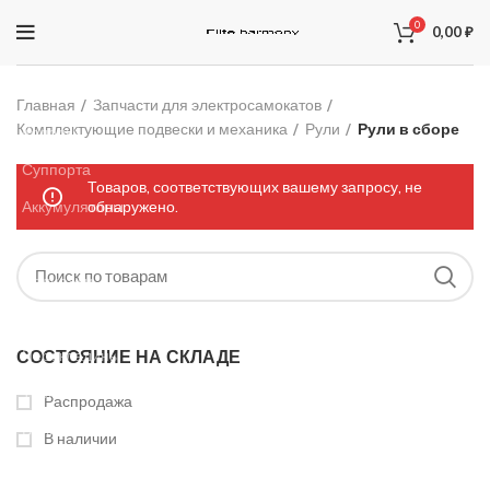
0
0,00
₽
ЗАПЧАСТИ ДЛЯ ЭЛЕКТРОСАМОКАТОВ
Электроника
Главная
Запчасти для электросамокатов
Комплектующие подвески и механика
Рули
Рули в сборе
Колодки
Суппорта
Товаров, соответствующих вашему запросу, не
Аккумуляторы
обнаружено.
Рули
Подножки
Зарядные устройства
Перекладины
СОСТОЯНИЕ НА СКЛАДЕ
Тормозная система и комплектующее
Распродажа
Вилки
В наличии
Моторы