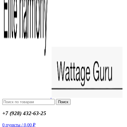
Поиск
+7 (928) 432-63-25
0
пункты
/
0,00
₽