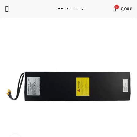
0
0,00
₽
ЗАПЧАСТИ ДЛЯ ЭЛЕКТРОСАМОКАТОВ
Электроника
Колодки
Суппорта
Аккумуляторы
Рули
Подножки
Зарядные устройства
Перекладины
Тормозная система и комплектующее
Вилки
Моторы