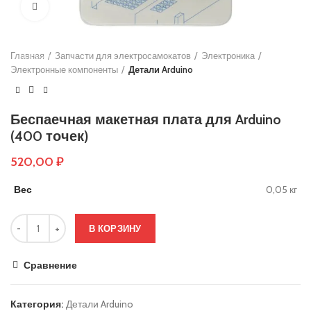
Нажмите, чтобы увеличить
Основы руля
Защиты деки
Главная
Тросики
Запчасти для электросамокатов
Электроника
Электронные компоненты
Детали Arduino
Подшипники
Колеса
Беспаечная макетная плата для Arduino
Вольтметры и замки зажигания
(400 точек)
Контроллеры
520,00
₽
Сигнализация
Вес
0,05 кг
Кабеля, провода и разъёмы
Электронные компоненты
В КОРЗИНУ
Ручки тормоза
Сравнение
Резиновые заглушки
Тормозные диски
Категория:
Детали Arduino