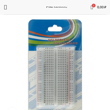
0
0,00
₽
ЗАПЧАСТИ ДЛЯ ЭЛЕКТРОСАМОКАТОВ
Электроника
Колодки
Суппорта
Аккумуляторы
Рули
Подножки
Зарядные устройства
Перекладины
Тормозная система и комплектующее
Вилки
Моторы