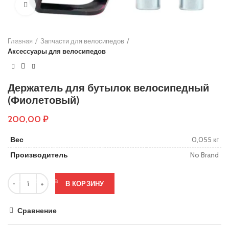
Нажмите, чтобы увеличить
Основы руля
Защиты деки
Главная
Тросики
Запчасти для велосипедов
Аксессуары для велосипедов
Подшипники
Колеса
Держатель для бутылок велосипедный
Вольтметры и замки зажигания
(Фиолетовый)
Контроллеры
200,00
₽
Сигнализация
Вес
0,055 кг
Кабеля, провода и разъёмы
Производитель
No Brand
Электронные компоненты
Ручки тормоза
В КОРЗИНУ
Резиновые заглушки
Сравнение
Тормозные диски