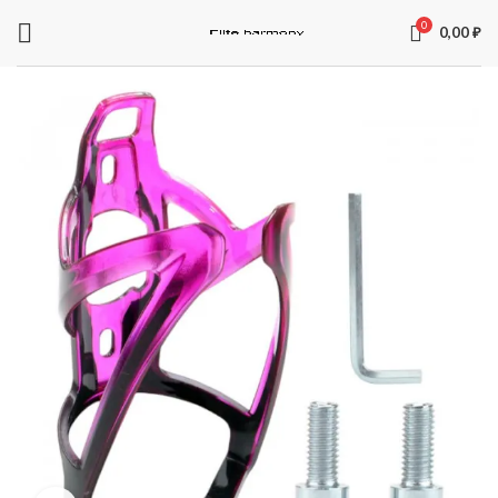
0
0,00
₽
ЗАПЧАСТИ ДЛЯ ЭЛЕКТРОСАМОКАТОВ
Электроника
Колодки
Суппорта
Аккумуляторы
Рули
Подножки
Зарядные устройства
Перекладины
Тормозная система и комплектующее
Вилки
Моторы