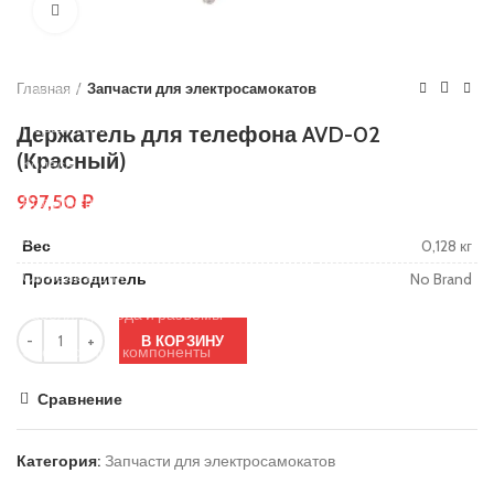
Нажмите, чтобы увеличить
Основы руля
Защиты деки
Главная
Тросики
Запчасти для электросамокатов
Подшипники
Держатель для телефона AVD-02
(Красный)
Колеса
997,50
₽
Вольтметры и замки зажигания
Контроллеры
Вес
0,128 кг
Сигнализация
Производитель
No Brand
Кабеля, провода и разъёмы
В КОРЗИНУ
Электронные компоненты
Ручки тормоза
Сравнение
Резиновые заглушки
Категория:
Запчасти для электросамокатов
Тормозные диски