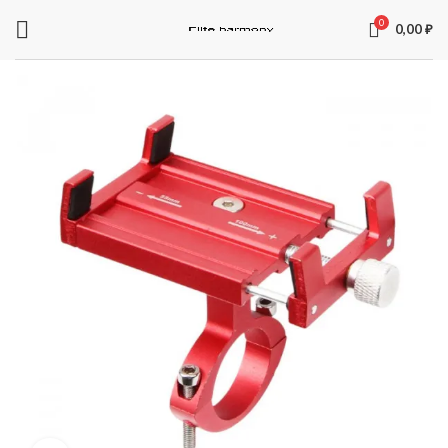
0
0,00
₽
ЗАПЧАСТИ ДЛЯ ЭЛЕКТРОСАМОКАТОВ
Электроника
Колодки
Суппорта
Аккумуляторы
Рули
Подножки
Зарядные устройства
Перекладины
Тормозная система и комплектующее
Вилки
Моторы