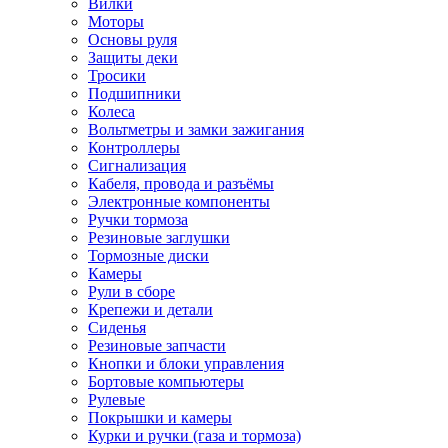
Вилки
Моторы
Основы руля
Защиты деки
Тросики
Подшипники
Колеса
Вольтметры и замки зажигания
Контроллеры
Сигнализация
Кабеля, провода и разъёмы
Электронные компоненты
Ручки тормоза
Резиновые заглушки
Тормозные диски
Камеры
Рули в сборе
Крепежи и детали
Сиденья
Резиновые запчасти
Кнопки и блоки управления
Бортовые компьютеры
Рулевые
Покрышки и камеры
Курки и ручки (газа и тормоза)