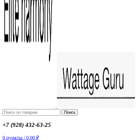
Поиск
+7 (928) 432-63-25
0
пункты
/
0,00
₽