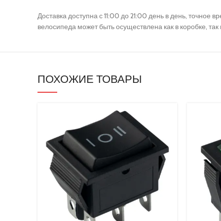
Камеры
Доставка доступна с 11:00 до 21:00 день в день, точное
Рули в сборе
велосипеда может быть осуществлена как в коробке, так
Крепежи и детали
Сиденья
Резиновые запчасти
ПОХОЖИЕ ТОВАРЫ
Кнопки и блоки управления
Бортовые компьютеры
Рулевые
Покрышки и камеры
Курки и ручки (газа и тормоза)
Гнезда зарядки
Покрышки
Механизмы складывания и комплектующие