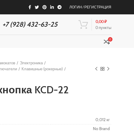
ЛОГИН / РЕГИСТРАЦИЯ
АКСЕССУАРЫ
ДИСКОНТ
0,00
₽
+7 (928) 432-63-25
0
пункты
0
амокатов
Электроника
лючатели
Клавишные (рокерные)
кнопка KCD-22
0,012 кг
No Brand