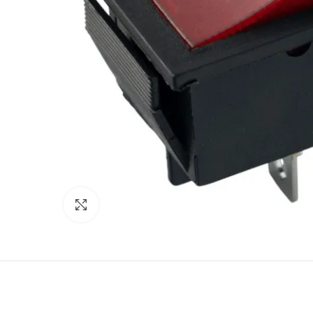
Основы руля
Защиты деки
Тросики
Подшипники
Колеса
Вольтметры и замки зажигания
Контроллеры
Сигнализация
Кабеля, провода и разъёмы
Нажмите, чтобы увеличить
Электронные компоненты
Ручки тормоза
Резиновые заглушки
Тормозные диски