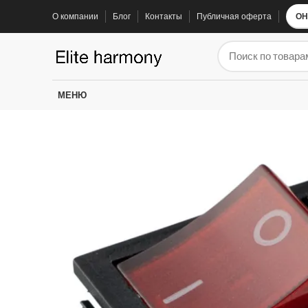
О компании
Блог
Контакты
Публичная оферта
ОН
ЗАПЧАСТИ ДЛЯ ЭЛЕКТРОСАМОКАТОВ
ЗАПЧАС
Электроника
Колодки
МЕНЮ
Суппорта
Аккумуляторы
Рули
Подножки
Зарядные устройства
Перекладины
Тормозная система и комплектующее
Вилки
Моторы