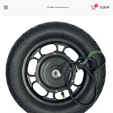
0
0,00
₽
ЗАПЧАСТИ ДЛЯ ЭЛЕКТРОСАМОКАТОВ
Электроника
Колодки
Суппорта
Аккумуляторы
Рули
Подножки
Зарядные устройства
Перекладины
Тормозная система и комплектующее
Вилки
Моторы