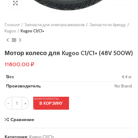
Нажмите, чтобы увеличить
Основы руля
Защиты деки
Главная
Тросики
Запчасти для электросамокатов
Запчасти по бренду
Kugoo
Kugoo C1/C1+
Подшипники
Колеса
Мотор колесо для Kugoo C1/C1+ (48V 500W)
Вольтметры и замки зажигания
11800,00
₽
Контроллеры
Вес
4,4 кг
Сигнализация
Производитель
No Brand
Кабеля, провода и разъёмы
Электронные компоненты
В КОРЗИНУ
Ручки тормоза
Резиновые заглушки
Сравнение
Тормозные диски
Категория:
Kugoo C1/C1+