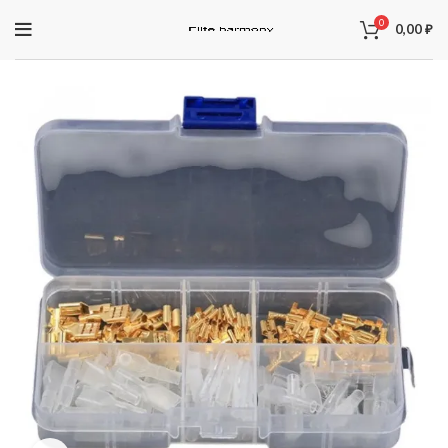
0
0,00
₽
ЗАПЧАСТИ ДЛЯ ЭЛЕКТРОСАМОКАТОВ
Электроника
Колодки
Суппорта
Аккумуляторы
Рули
Подножки
Зарядные устройства
Перекладины
Тормозная система и комплектующее
Вилки
Моторы