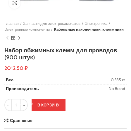
Нажмите, чтобы увеличить
Основы руля
Защиты деки
Главная
Тросики
Запчасти для электросамокатов
Электроника
Электронные компоненты
Кабельные наконечники, клеммники
Подшипники
Колеса
Набор обжимных клемм для проводов
Вольтметры и замки зажигания
(900 штук)
Контроллеры
2012,50
₽
Сигнализация
Вес
0,335 кг
Кабеля, провода и разъёмы
Производитель
No Brand
Электронные компоненты
Ручки тормоза
В КОРЗИНУ
Резиновые заглушки
Сравнение
Тормозные диски