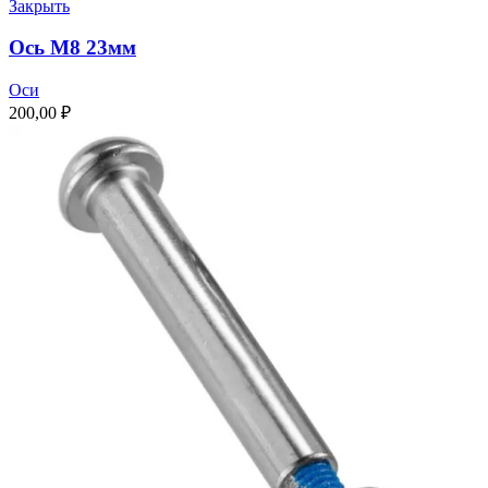
Закрыть
Ось M8 23мм
Оси
200,00
₽