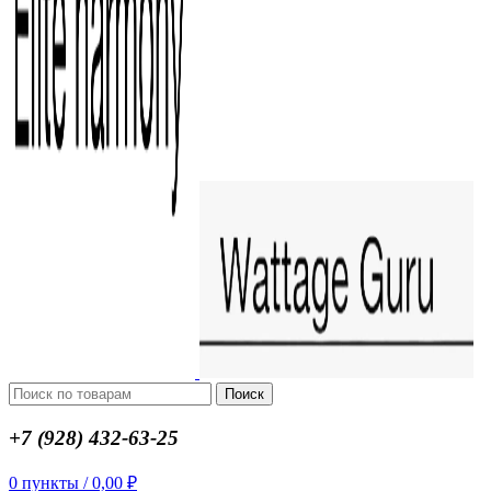
Поиск
+7 (928) 432-63-25
0
пункты
/
0,00
₽