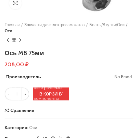
Нажмите, чтобы увеличить
Основы руля
Защиты деки
Главная
Тросики
Запчасти для электросамокатов
Болты/Втулки/Оси
Оси
Подшипники
Колеса
Ось M8 75мм
Вольтметры и замки зажигания
208,00
₽
Контроллеры
Производитель
No Brand
Сигнализация
Кабеля, провода и разъёмы
В КОРЗИНУ
Электронные компоненты
Ручки тормоза
Сравнение
Резиновые заглушки
Категория:
Оси
Тормозные диски