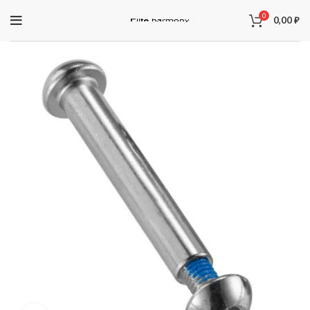
0
0,00
₽
ЗАПЧАСТИ ДЛЯ ЭЛЕКТРОСАМОКАТОВ
Электроника
Колодки
Суппорта
Аккумуляторы
Рули
Подножки
Зарядные устройства
Перекладины
Тормозная система и комплектующее
Вилки
Моторы