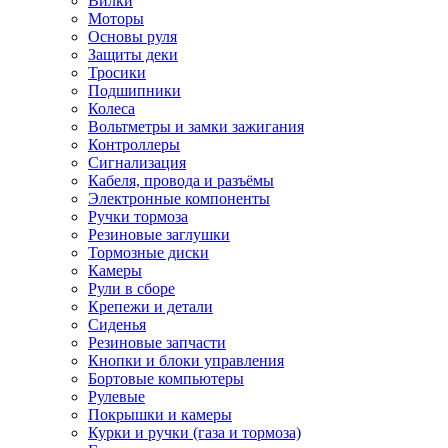
Вилки
Моторы
Основы руля
Защиты деки
Тросики
Подшипники
Колеса
Вольтметры и замки зажигания
Контроллеры
Сигнализация
Кабеля, провода и разъёмы
Электронные компоненты
Ручки тормоза
Резиновые заглушки
Тормозные диски
Камеры
Рули в сборе
Крепежи и детали
Сиденья
Резиновые запчасти
Кнопки и блоки управления
Бортовые компьютеры
Рулевые
Покрышки и камеры
Курки и ручки (газа и тормоза)