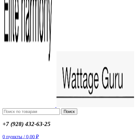
Поиск
+7 (928) 432-63-25
0
пункты
/
0,00
₽