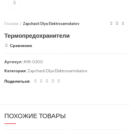
Нажмите, чтобы увеличить
Основы руля
Защиты деки
Тросики
Главная
Zapchasti Dlya Elektrosamokatov
Подшипники
Термопредохранители
Колеса
Сравнение
Вольтметры и замки зажигания
Артикул:
AVR-0300
Контроллеры
Категория:
Zapchasti Dlya Elektrosamokatov
Сигнализация
Поделиться
Кабеля, провода и разъёмы
Электронные компоненты
Ручки тормоза
Резиновые заглушки
ПОХОЖИЕ ТОВАРЫ
Тормозные диски