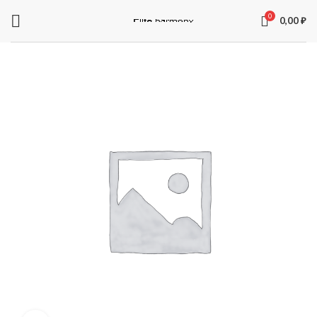
0
0,00
₽
ЗАПЧАСТИ ДЛЯ ЭЛЕКТРОСАМОКАТОВ
Электроника
Колодки
Суппорта
Аккумуляторы
Рули
Подножки
Зарядные устройства
Перекладины
Тормозная система и комплектующее
Вилки
Моторы