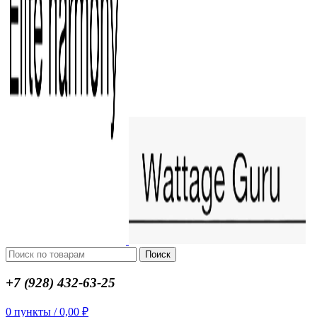
Поиск
+7 (928) 432-63-25
0
пункты
/
0,00
₽