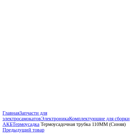
Нажмите, чтобы увеличить
Главная
Запчасти для
электросамокатов
Электроника
Комплектующие для сборки
АКБ
Термоусадка
Термоусадочная трубка 110ММ (Синяя)
Предыдущий товар