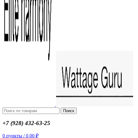
Поиск
+7 (928) 432-63-25
0
пункты
/
0,00
₽