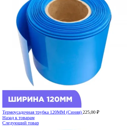
Термоусадочная трубка 120ММ (Синяя)
225,00
₽
Назад к товарам
Следующий товар