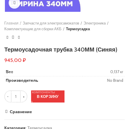
Нажмите, чтобы увеличить
Основы руля
Защиты деки
Главная
Тросики
Запчасти для электросамокатов
Электроника
Комплектующие для сборки АКБ
Термоусадка
Подшипники
Колеса
Термоусадочная трубка 340ММ (Синяя)
Вольтметры и замки зажигания
945,00
₽
Контроллеры
Вес
0,137 кг
Сигнализация
Производитель
No Brand
Кабеля, провода и разъёмы
Электронные компоненты
В КОРЗИНУ
Ручки тормоза
Резиновые заглушки
Сравнение
Тормозные диски
Категория:
Термоусадка