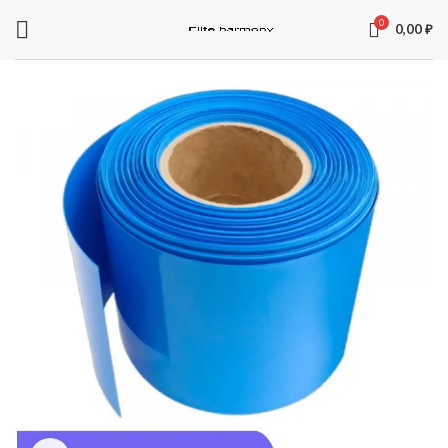
0
0,00
₽
ЗАПЧАСТИ ДЛЯ ЭЛЕКТРОСАМОКАТОВ
Электроника
Колодки
Суппорта
Аккумуляторы
Рули
Подножки
Зарядные устройства
Перекладины
Тормозная система и комплектующее
Вилки
Моторы