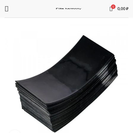
0
0,00
₽
ЗАПЧАСТИ ДЛЯ ЭЛЕКТРОСАМОКАТОВ
Электроника
Колодки
Суппорта
Аккумуляторы
Рули
Подножки
Зарядные устройства
Перекладины
Тормозная система и комплектующее
Вилки
Моторы