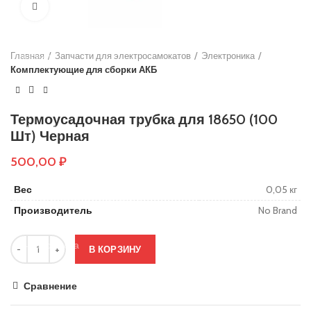
Нажмите, чтобы увеличить
Основы руля
Защиты деки
Главная
Тросики
Запчасти для электросамокатов
Электроника
Комплектующие для сборки АКБ
Подшипники
Колеса
Термоусадочная трубка для 18650 (100
Вольтметры и замки зажигания
Шт) Черная
Контроллеры
500,00
₽
Сигнализация
Вес
0,05 кг
Кабеля, провода и разъёмы
Производитель
No Brand
Электронные компоненты
Ручки тормоза
В КОРЗИНУ
Резиновые заглушки
Сравнение
Тормозные диски