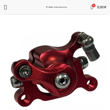
0
0,00
₽
ЗАПЧАСТИ ДЛЯ ЭЛЕКТРОСАМОКАТОВ
Электроника
Колодки
Суппорта
Аккумуляторы
Рули
Подножки
Зарядные устройства
Перекладины
Тормозная система и комплектующее
Вилки
Моторы