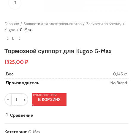
Нажмите, чтобы увеличить
Основы руля
Защиты деки
Главная
Тросики
Запчасти для электросамокатов
Запчасти по бренду
Kugoo
G-Max
Подшипники
Колеса
Тормозной суппорт для Kugoo G-Max
Вольтметры и замки зажигания
1325,00
₽
Контроллеры
Вес
0,145 кг
Сигнализация
Производитель
No Brand
Кабеля, провода и разъёмы
Электронные компоненты
В КОРЗИНУ
Ручки тормоза
Резиновые заглушки
Сравнение
Тормозные диски
Категория:
G-Max