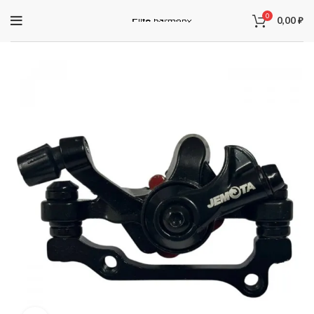
0
0,00
₽
ЗАПЧАСТИ ДЛЯ ЭЛЕКТРОСАМОКАТОВ
Электроника
Колодки
Суппорта
Аккумуляторы
Рули
Подножки
Зарядные устройства
Перекладины
Тормозная система и комплектующее
Вилки
Моторы