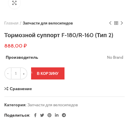
Нажмите, чтобы увеличить
Основы руля
Защиты деки
Главная
Тросики
Запчасти для велосипедов
Подшипники
Тормозной суппорт F-180/R-160 (Тип 2)
Колеса
888,00
₽
Вольтметры и замки зажигания
Производитель
No Brand
Контроллеры
Сигнализация
В КОРЗИНУ
Кабеля, провода и разъёмы
Сравнение
Электронные компоненты
Ручки тормоза
Категория:
Запчасти для велосипедов
Резиновые заглушки
Поделиться
Тормозные диски