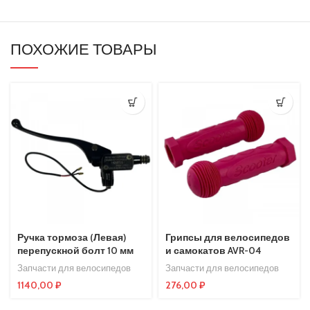
Камеры
Рули в сборе
ПОХОЖИЕ ТОВАРЫ
Крепежи и детали
Сиденья
Резиновые запчасти
Кнопки и блоки управления
Бортовые компьютеры
Рулевые
Покрышки и камеры
Курки и ручки (газа и тормоза)
Ручка тормоза (Левая)
Грипсы для велосипедов
Гнезда зарядки
перепускной болт 10 мм
и самокатов AVR-04
Покрышки
Запчасти для велосипедов
Запчасти для велосипедов
1140,00
₽
276,00
₽
Механизмы складывания и комплектующие