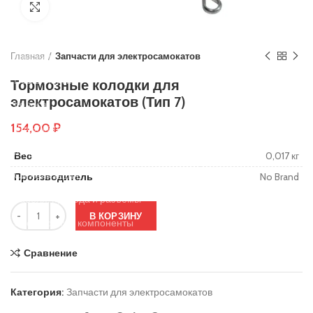
Нажмите, чтобы увеличить
Основы руля
Защиты деки
Главная
Тросики
Запчасти для электросамокатов
Подшипники
Тормозные колодки для
электросамокатов (Тип 7)
Колеса
154,00
₽
Вольтметры и замки зажигания
Контроллеры
Вес
0,017 кг
Сигнализация
Производитель
No Brand
Кабеля, провода и разъёмы
В КОРЗИНУ
Электронные компоненты
Ручки тормоза
Сравнение
Резиновые заглушки
Категория:
Запчасти для электросамокатов
Тормозные диски