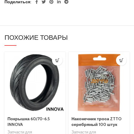
Поделиться
Камеры
Рули в сборе
Крепежи и детали
Сиденья
ПОХОЖИЕ ТОВАРЫ
Резиновые запчасти
Кнопки и блоки управления
Бортовые компьютеры
Рулевые
Покрышки и камеры
Курки и ручки (газа и тормоза)
Гнезда зарядки
Покрышки
Покрышка 60/70-6.5
Наконечник троса ZTTO
Механизмы складывания и комплектующие
INNOVA
серебряный 100 штук
Запчасти для
Запчасти для