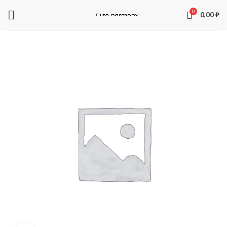
0
0,00
₽
ЗАПЧАСТИ ДЛЯ ЭЛЕКТРОСАМОКАТОВ
Электроника
Колодки
Суппорта
Аккумуляторы
Рули
Подножки
Зарядные устройства
Перекладины
Тормозная система и комплектующее
Вилки
Моторы