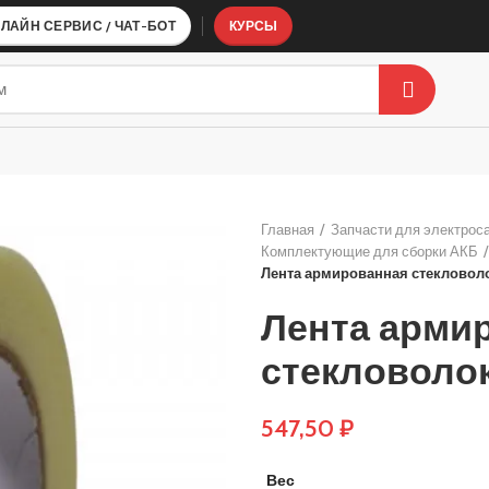
ЛАЙН СЕРВИС / ЧАТ-БОТ
КУРСЫ
ТИ ДЛЯ ВЕЛОСИПЕДОВ
КОМПЛЕКТУЮЩИЕ ДЛЯ СБОРКИ АКБ
А
BMS платы
Главная
Запчасти для электрос
Комплектующие для сборки АКБ
Лента армированная стекловол
Лента арми
стекловоло
547,50
₽
Вес