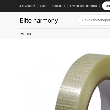
О компании
Блог
Контакты
Публичная оферта
ОН
ЗАПЧАСТИ ДЛЯ ЭЛЕКТРОСАМОКАТОВ
ЗАПЧАС
Электроника
Колодки
МЕНЮ
Суппорта
Аккумуляторы
Рули
Подножки
Зарядные устройства
Перекладины
Тормозная система и комплектующее
Вилки
Моторы