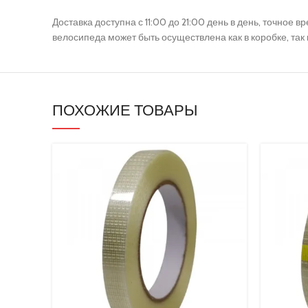
Камеры
Доставка доступна с 11:00 до 21:00 день в день, точное
Рули в сборе
велосипеда может быть осуществлена как в коробке, так
Крепежи и детали
Сиденья
Резиновые запчасти
ПОХОЖИЕ ТОВАРЫ
Кнопки и блоки управления
Бортовые компьютеры
Рулевые
Покрышки и камеры
Курки и ручки (газа и тормоза)
Гнезда зарядки
Покрышки
Механизмы складывания и комплектующие