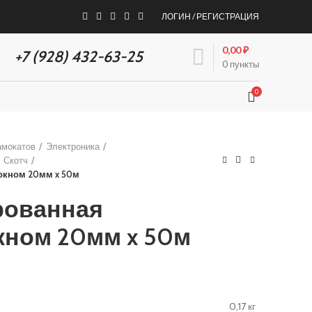
ЛОГИН / РЕГИСТРАЦИЯ
КСЕССУАРЫ
ДИСКОНТ
0,00
₽
+7 (928) 432-63-25
0
пункты
0
амокатов
Электроника
Скотч
окном 20мм x 50м
рованная
кном 20мм x 50м
0,17 кг