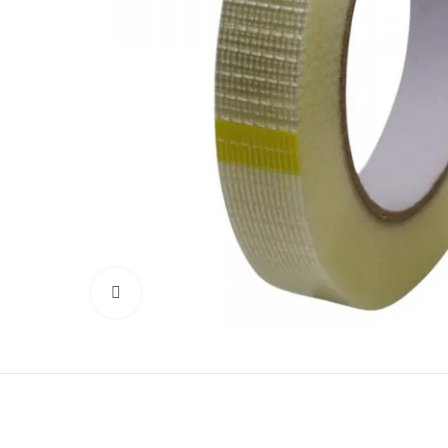
Основы руля
Защиты деки
Тросики
Подшипники
Колеса
Вольтметры и замки зажигания
Контроллеры
Сигнализация
Кабеля, провода и разъёмы
Нажмите, чтобы увеличить
Электронные компоненты
Ручки тормоза
Резиновые заглушки
Тормозные диски