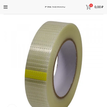
0
0,00
₽
ЗАПЧАСТИ ДЛЯ ЭЛЕКТРОСАМОКАТОВ
Электроника
Колодки
Суппорта
Аккумуляторы
Рули
Подножки
Зарядные устройства
Перекладины
Тормозная система и комплектующее
Вилки
Моторы