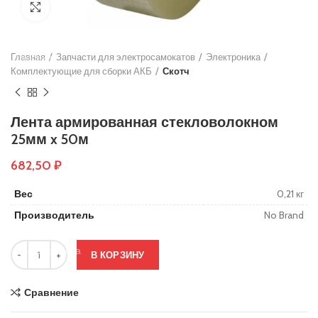
Нажмите, чтобы увеличить
Основы руля
Защиты деки
Главная
Тросики
Запчасти для электросамокатов
Электроника
Комплектующие для сборки АКБ
Скотч
Подшипники
Колеса
Лента армированная стекловолокном
Вольтметры и замки зажигания
25мм x 50м
Контроллеры
682,50
₽
Сигнализация
Вес
0,21 кг
Кабеля, провода и разъёмы
Производитель
No Brand
Электронные компоненты
Ручки тормоза
В КОРЗИНУ
Резиновые заглушки
Сравнение
Тормозные диски