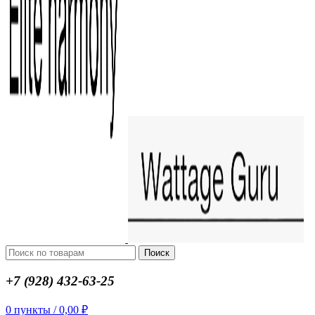
Поиск
+7 (928) 432-63-25
0
пункты
/
0,00
₽