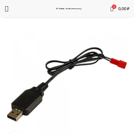
0
0,00
₽
ЗАПЧАСТИ ДЛЯ ЭЛЕКТРОСАМОКАТОВ
Электроника
Колодки
Суппорта
Аккумуляторы
Рули
Подножки
Зарядные устройства
Перекладины
Тормозная система и комплектующее
Вилки
Моторы