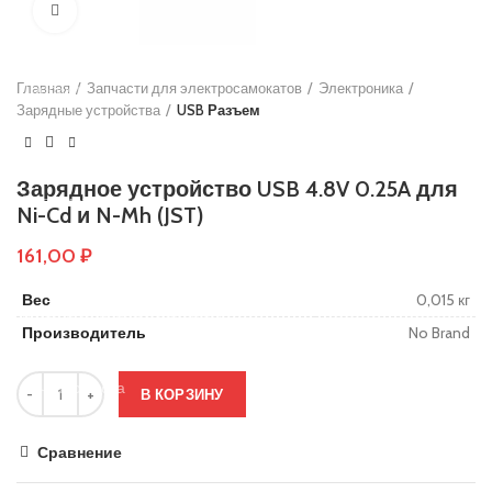
Нажмите, чтобы увеличить
Основы руля
Защиты деки
Главная
Тросики
Запчасти для электросамокатов
Электроника
Зарядные устройства
USB Разъем
Подшипники
Колеса
Зарядное устройство USB 4.8V 0.25A для
Вольтметры и замки зажигания
Ni-Cd и N-Mh (JST)
Контроллеры
161,00
₽
Сигнализация
Вес
0,015 кг
Кабеля, провода и разъёмы
Производитель
No Brand
Электронные компоненты
Ручки тормоза
В КОРЗИНУ
Резиновые заглушки
Сравнение
Тормозные диски