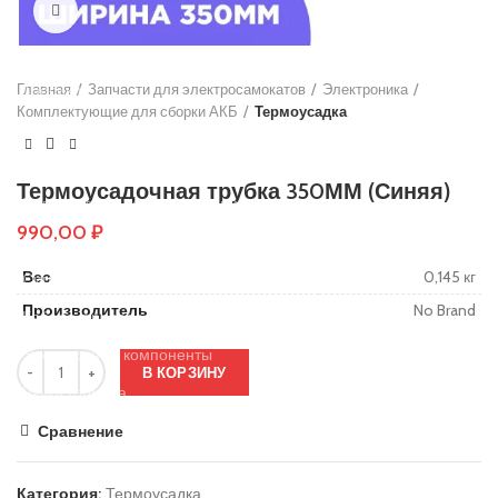
Нажмите, чтобы увеличить
Основы руля
Защиты деки
Главная
Тросики
Запчасти для электросамокатов
Электроника
Комплектующие для сборки АКБ
Термоусадка
Подшипники
Колеса
Термоусадочная трубка 350ММ (Синяя)
Вольтметры и замки зажигания
990,00
₽
Контроллеры
Вес
0,145 кг
Сигнализация
Производитель
No Brand
Кабеля, провода и разъёмы
Электронные компоненты
В КОРЗИНУ
Ручки тормоза
Резиновые заглушки
Сравнение
Тормозные диски
Категория:
Термоусадка