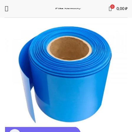
0
0,00
₽
ЗАПЧАСТИ ДЛЯ ЭЛЕКТРОСАМОКАТОВ
Электроника
Колодки
Суппорта
Аккумуляторы
Рули
Подножки
Зарядные устройства
Перекладины
Тормозная система и комплектующее
Вилки
Моторы